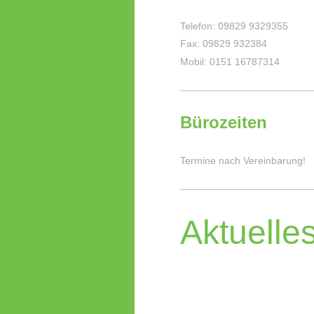
Telefon: 09829 9329355
Fax: 09829 932384
Mobil: 0151 16787314
Bürozeiten
Termine nach Vereinbarung!
Aktuelle